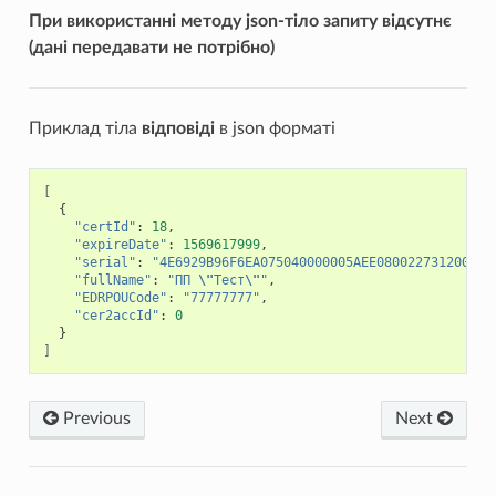
При використанні методу json-тіло запиту відсутнє
(дані передавати не потрібно)
Приклад тіла
відповіді
в json форматі
[
{
"certId"
:
18
,
"expireDate"
:
1569617999
,
"serial"
:
"4E6929B96F6EA075040000005AEE080022731200"
,
"fullName"
:
"ПП 
\"
Тест
\"
"
,
"EDRPOUCode"
:
"77777777"
,
"cer2accId"
:
0
}
]
Previous
Next