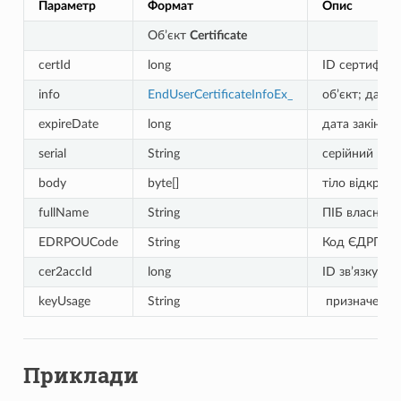
Параметр
Формат
Опис
Об’єкт
Certificate
certId
long
ID сертифіка
info
EndUserCertificateInfoEx_
об’єкт; дані 
expireDate
long
дата закінчен
serial
String
серійний ном
body
byte[]
тіло відкрито
fullName
String
ПІБ власника
EDRPOUCode
String
Код ЄДРПОУ
cer2accId
long
ID зв’язку ак
keyUsage
String
призначення 
Приклади