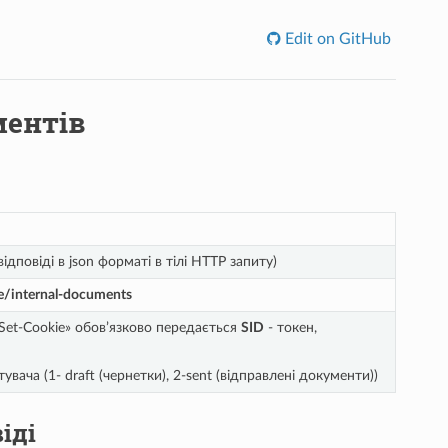
Edit on GitHub
ментів
/відповіді в json форматі в тілі HTTP запиту)
re/internal-documents
«Set-Cookie» обов’язково передається
SID
- токен,
увача (1- draft (чернетки), 2-sent (відправлені документи))
іді