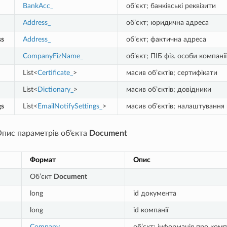
BankAcc_
об’єкт; банківські реквізити
Address_
об’єкт; юридична адреса
ss
Address_
об’єкт; фактична адреса
CompanyFizName_
об’єкт; ПІБ фіз. особи компанії
List<
Certificate_
>
масив об’єктів; сертифікати
List<
Dictionary_
>
масив об’єктів; довідники
gs
List<
EmailNotifySettings_
>
масив об’єктів; налаштування
Опис параметрів об’єкта
Document
Формат
Опис
Об’єкт
Document
long
id документа
long
id компанії
Company
об’єкт; інформація про ком