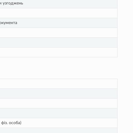
ги узгоджень
документа
 фіз. особа)