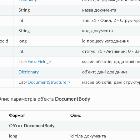
String
назва документа
int
тип; «1 - Файл; 2 - Структур
String
код документа
ocId
long
id процесу узгодження
int
статус; «1 - Активний; 0 - 
List<
ExtraField_
>
масив об’єктів; додаткові 
Dictionary_
об’єкт; дані довідника
List<
DocumentStructure_
>
масив об’єктів; дані струк
Опис параметрів об’єкта
DocumentBody
Формат
Опис
Об’єкт
DocumentBody
long
id тіла документа