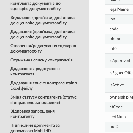
комплекта документів до
сценарію документообігу
legalName
Видалення (прив’язки) довідника
inn
до сценарію документообігу
code
Додавання (прив’язка) довідника
до сценарію документообігу
phone
Створення/редагування сценарію
info
документообігу
Отримання списку контрагентів
isApproved
Додавання / редагування
isSignedOffe
контрагента
Додавання списку контрагентаів з
isActive
Excel файлу
Зміна статусу контрагента (статус:
ownershipTy
відправлено запрошення)
atCode
Відправка запрошення
контрагенту
certNum
Підписання документа за
uuID
допомогою MobileID