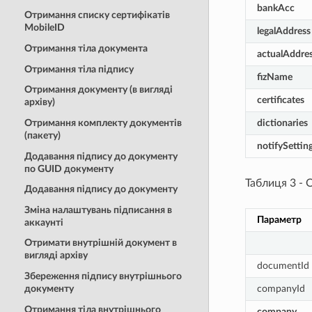
bankAcc
Отримання списку сертифікатів
MobileID
legalAddress
Отримання тіла документа
actualAddre
Отримання тіла підпису
fizName
Отримання документу (в вигляді
certificates
архіву)
Отримання комплекту документів
dictionaries
(пакету)
notifySettin
Додавання підпису до документу
по GUID документу
Таблиця 3 - 
Додавання підпису до документу
Зміна налаштувань підписання в
Параметр
аккаунті
Отримати внутрішній документ в
вигляді архіву
documentId
Збереження підпису внутрішнього
документу
companyId
Отримання тіла внутрішнього
company