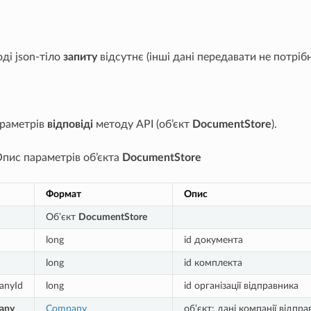
ді json-тіло
запиту
відсутнє (інші дані передавати не потрібн
араметрів
відповіді
методу API (об’єкт
DocumentStore
).
Опис параметрів об’єкта
DocumentStore
Формат
Опис
Об’єкт
DocumentStore
long
id документа
long
id комплекта
anyId
long
id організації відправника
any
Company
об’єкт; дані компанії відпр