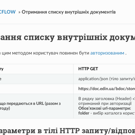
OCFLOW
»
Отримання списку внутрішніх документів
ання списку внутрішніх доку
з цим методом користувач повинен бути
авторизованим
.
ту
HTTP GET
e
application/json (тіло запиту
https://doc.edin.ua/bdoc/sto
В рядку заголовка (Header) 
що передаються в URL (разом з
отриманий при авторизації
тоду)
Обов’язкові url-параметри:
folder
- вибір каталога корист
раметри в тілі HTTP запиту/відпов