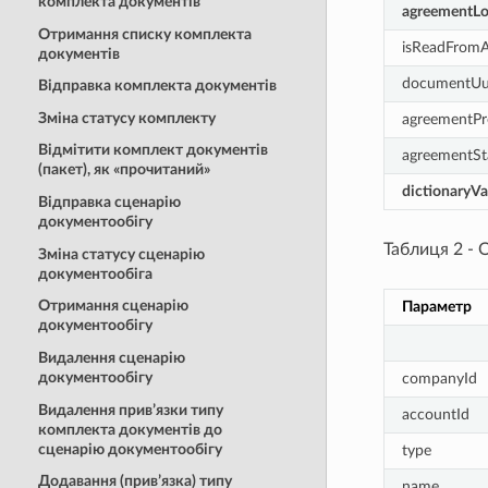
комплекта документів
agreementLo
Отримання списку комплекта
isReadFromA
документів
documentUu
Відправка комплекта документів
Зміна статусу комплекту
agreementPr
Відмітити комплект документів
agreementSt
(пакет), як «прочитаний»
dictionaryVa
Відправка сценарію
документообігу
Таблиця 2 - 
Зміна статусу сценарію
документообіга
Отримання сценарію
Параметр
документообігу
Видалення сценарію
документообігу
companyId
Видалення прив’язки типу
accountId
комплекта документів до
сценарію документообігу
type
Додавання (прив’язка) типу
name