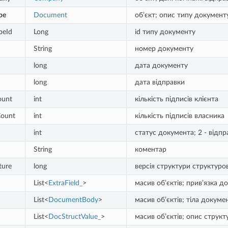
pe
Document
об’єкт; опис типу документ
peId
Long
id типу документу
String
номер документу
long
дата документу
long
дата відправки
ount
int
кількість підписів клієнта
Count
int
кількість підписів власника
int
статус документа; 2 - відпр
String
коментар
ture
long
версія структури структур
List<
ExtraField_
>
масив об’єктів; прив’язка 
List<
DocumentBody
>
масив об’єктів; тіла докуме
List<
DocStructValue_
>
масив об’єктів; опис структ