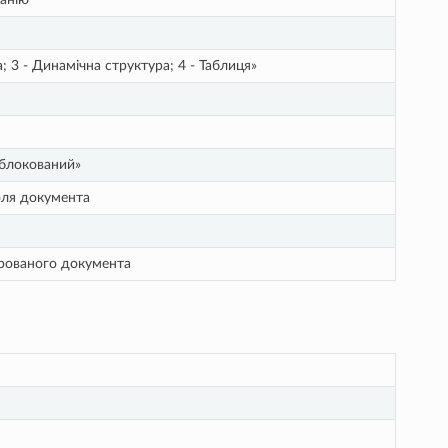
а; 3 - Динамічна структура; 4 - Таблиця»
Заблокований»
поля документа
турованого документа