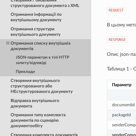
Створення / оновлення
структурованого документа з XML
REQUEST
Отримання інформації по
внутрішньому документу
В цьому мето
Отримання структури
внутрішнього документу
RESPONSE
Отримання списку внутрішніх
документів
Опис json-п
JSON-параметри в тілі HTTP
запиту/відповіді
Таблиця 1 - 
Приклади
Створення внутрішнього
Параметр
структурованого або
НЕструктурованого документу
Відправка внутрішнього
documentId
документа
packageId
Отримання типу комплекта
документів по сценарію
senderComp
документообігу
Створення комплекта документів
senderComp