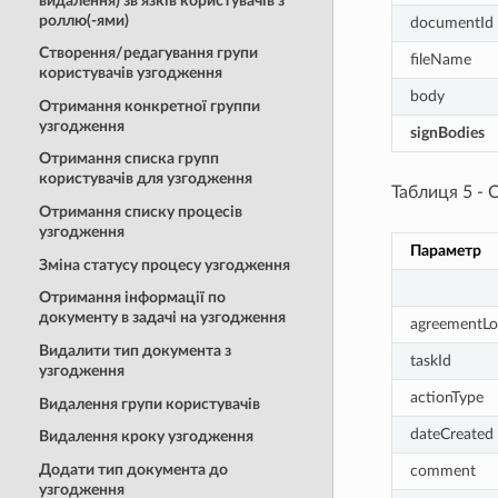
видалення) зв’язків користувачів з
роллю(-ями)
documentId
Створення/редагування групи
fileName
користувачів узгодження
body
Отримання конкретної группи
узгодження
signBodies
Отримання списка групп
користувачів для узгодження
Таблиця 5 - 
Отримання списку процесів
узгодження
Параметр
Зміна статусу процесу узгодження
Отримання інформації по
документу в задачі на узгодження
agreementLo
Видалити тип документа з
taskId
узгодження
actionType
Видалення групи користувачів
dateCreated
Видалення кроку узгодження
Додати тип документа до
comment
узгодження