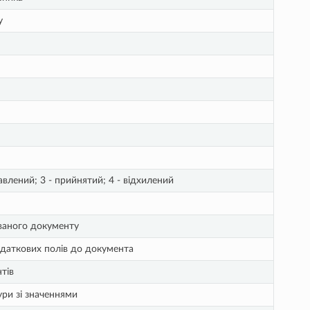
у
авлений; 3 - прийнятий; 4 - відхилений
ованого документу
додаткових полів до документа
нтів
ури зі значеннями