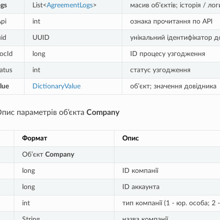
gs
List<
AgreementLogs
>
масив об’єктів; історія / ло
pi
int
ознака прочитання по API
id
UUID
унікальний ідентифікатор 
ocId
long
ID процесу узгодження
atus
int
статус узгодження
lue
DictionaryValue
об’єкт; значення довідника
Опис параметрів об’єкта
Company
Формат
Опис
Об’єкт
Company
long
ID компанії
long
ID аккаунта
int
тип компанії (1 - юр. особа; 2 -
String
назва компанії