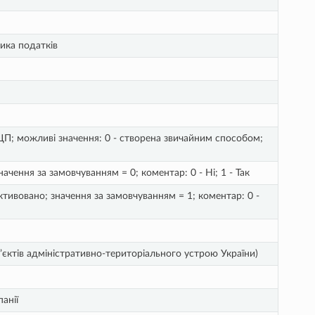
ика податків
ЕЦП; можливі значення: 0 - створена звичайним способом;
ачення за замовчуванням = 0; коментар: 0 - Ні; 1 - Так
активовано; значення за замовчуванням = 1; коментар: 0 -
єктів адміністративно-територіального устрою України)
анії