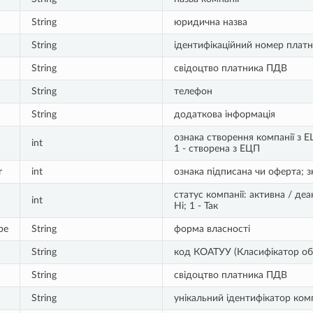
String
юридична назва
String
ідентифікаційний номер платн
String
свідоцтво платника ПДВ
String
телефон
String
додаткова інформація
ознака створення компанії з 
int
1 - створена з ЕЦП
r
int
ознака підписана чи оферта; зн
статус компанії: активна / де
int
Ні; 1 - Так
pe
String
форма власності
String
код КОАТУУ (Класифікатор об’
String
свідоцтво платника ПДВ
String
унікальний ідентифікатор комп