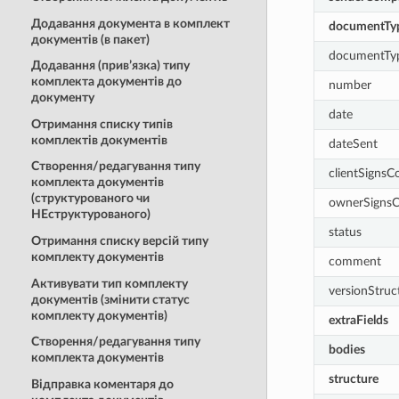
Додавання документа в комплект
documentTy
документів (в пакет)
documentTy
Додавання (прив’язка) типу
комплекта документів до
number
документу
date
Отримання списку типів
комплектів документів
dateSent
Створення/редагування типу
clientSignsC
комплекта документів
(структурованого чи
ownerSigns
НЕструктурованого)
status
Отримання списку версій типу
комплекту документів
comment
Активувати тип комплекту
versionStruc
документів (змінити статус
комплекту документів)
extraFields
Створення/редагування типу
bodies
комплекта документів
structure
Відправка коментаря до