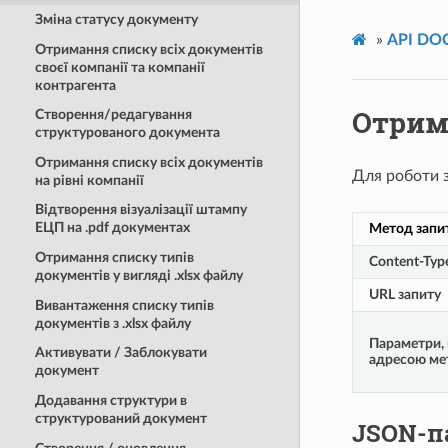
Зміна статусу документу
»
API D
Отримання списку всіх документів
своєї компанії та компанії
контрагента
Отрим
Створення/редагування
структурованого документа
Отримання списку всіх документів
Для роботи 
на рівні компанії
Відтворення візуалізації штампу
ЕЦП на .pdf документах
Метод запи
Отримання списку типів
Content-Typ
документів у вигляді .xlsx файлу
URL запиту
Вивантаження списку типів
документів з .xlsx файлу
Параметри, 
Активувати / Заблокувати
адресою ме
документ
Додавання структури в
структурований документ
JSON-па