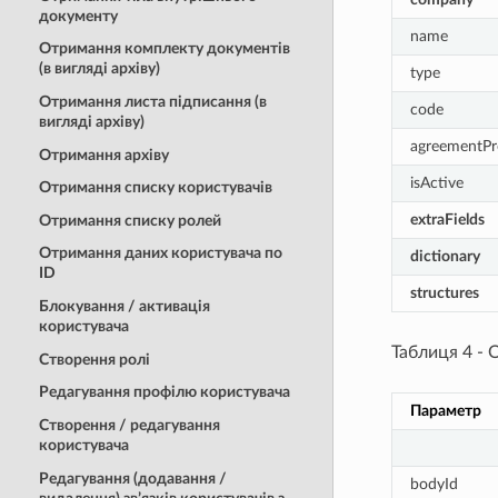
документу
name
Отримання комплекту документів
(в вигляді архіву)
type
Отримання листа підписання (в
code
вигляді архіву)
agreementPr
Отримання архіву
isActive
Отримання списку користувачів
extraFields
Отримання списку ролей
Отримання даних користувача по
dictionary
ID
structures
Блокування / активація
користувача
Таблиця 4 - 
Створення ролі
Редагування профілю користувача
Параметр
Створення / редагування
користувача
Редагування (додавання /
bodyId