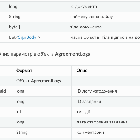
long
id документа
String
найменування файлу
byte[]
тіло документа
List<
SignBody_
>
масив об’єктів; тіла підписів на д
Опис параметрів об’єкта
AgreementLogs
Формат
Опис
Об’єкт
AgreementLogs
gId
long
ID логу узгодження
long
ID завдання
int
тип дії
long
дата створення завдання
String
комментарий